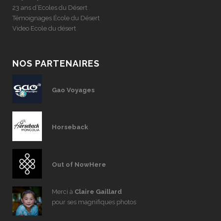
23 ans d’Ecoles du Désert
Témoignages École du Désert
Video Ecole du désert
NOS PARTENAIRES
Gao Voyages
Horseback
Out of NowHere
Merci à
Claire Gaillard
pour ses magnifiques photos