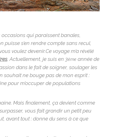
es occasions qui paraissent banales,
’on puisse s’en rendre compte sans recul,
vous voulez devenir.
Ce voyage m’a révélé
tres
. Actuellement, je suis en 3
année de
ème
assion dans le fait de soigner, soulager les
 un souhait ne bouge pas de mon esprit :
ine pour m’occuper de populations
emaine. Mais finalement, ça devient comme
urpasser, vous fait grandir un petit peu
out, avant tout : donne du sens à ce que