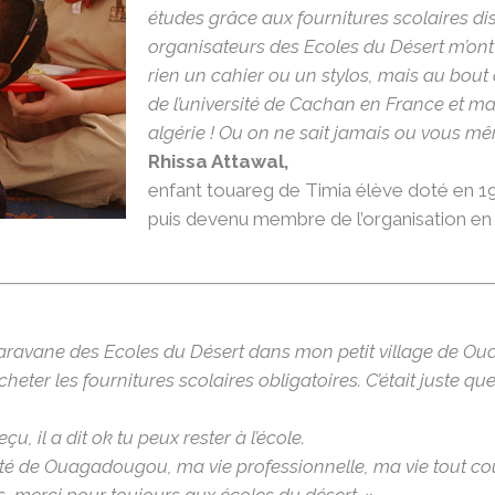
études grâce aux fournitures scolaires di
organisateurs des Ecoles du Désert m’ont 
rien un cahier ou un stylos, mais au bou
de l’université de Cachan en France et ma
algérie ! Ou on ne sait jamais ou vous mêm
Rhissa Attawal,
enfant touareg de Timia élève doté en 1
puis devenu membre de l’organisation en
a caravane des Ecoles du Désert dans mon petit village de O
acheter les fournitures scolaires obligatoires. C’était juste q
eçu, il a dit ok tu peux rester à l’école.
rsité de Ouagadougou, ma vie professionnelle, ma vie tout co
, merci pour toujours aux écoles du désert. »