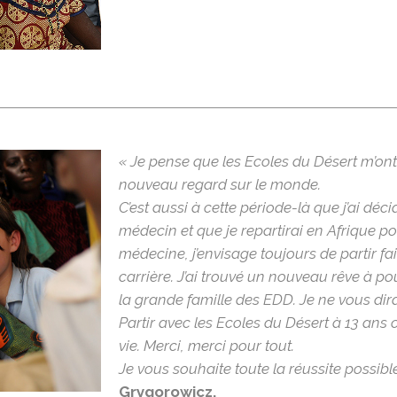
« Je pense que les Ecoles du Désert m’ont 
nouveau regard sur le monde.
C’est aussi à cette période-là que j’ai déc
médecin et que je repartirai en Afrique po
médecine, j’envisage toujours de partir fa
carrière. J’ai trouvé un nouveau rêve à pour
la grande famille des EDD. Je ne vous dir
Partir avec les Ecoles du Désert à 13 ans
vie. Merci, merci pour tout.
Je vous souhaite toute la réussite possibl
Grygorowicz,