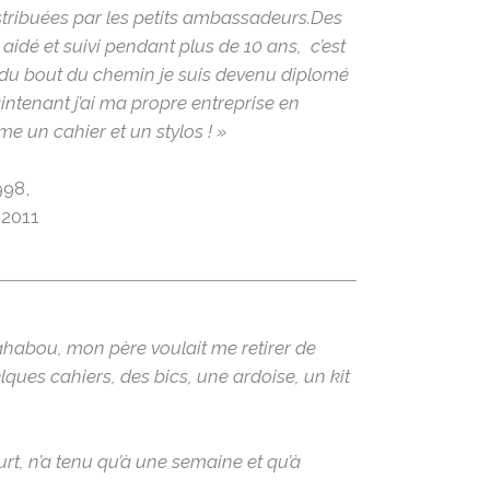
stribuées par les petits ambassadeurs.Des
aidé et suivi pendant plus de 10 ans, c’est
t du bout du chemin je suis devenu diplomé
intenant j’ai ma propre entreprise en
e un cahier et un stylos ! »
998,
 2011
uahabou, mon père voulait me retirer de
uelques cahiers, des bics, une ardoise, un kit
urt, n’a tenu qu’à une semaine et qu’à