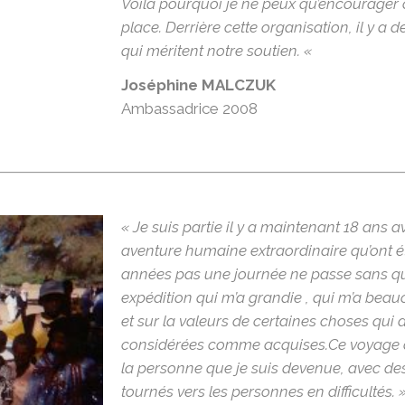
Voilà pourquoi je ne peux qu’encourager 
place. Derrière cette organisation, il y 
qui méritent notre soutien. «
Joséphine MALCZUK
Ambassadrice 2008
« Je suis partie il y a maintenant 18 ans 
aventure humaine extraordinaire qu’ont ét
années pas une journée ne passe sans que
expédition qui m’a grandie , qui m’a beau
et sur la valeurs de certaines choses qui 
considérées comme acquises.
Ce voyage 
la personne que je suis devenue, avec des
tournés vers les personnes en difficultés. 