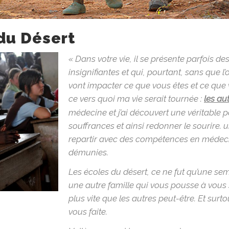
du Désert
« Dans votre vie, il se présente parfois d
insignifiantes et qui, pourtant, sans que l
vont impacter ce que vous êtes et ce que 
ce vers quoi ma vie serait tournée :
les au
médecine et j’ai découvert une véritable p
souffrances et ainsi redonner le sourire.
repartir avec des compétences en médec
démunies.
Les écoles du désert, ce ne fut qu’une s
une autre famille qui vous pousse à vous s
plus vite que les autres peut-être. Et surt
vous faite.