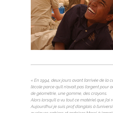
« En 1994, deux jours avant l’arrivée de l
l’école parce qu’il n’avait pas l’argent pour 
de géométrie, une gomme, des crayons.
Alors lorsqu’il a vu tout ce matériel que j’ai r
Aujourd’hui je suis prof d’anglais à l’unive
quelques cahiers et ardoises.Merci à jamais